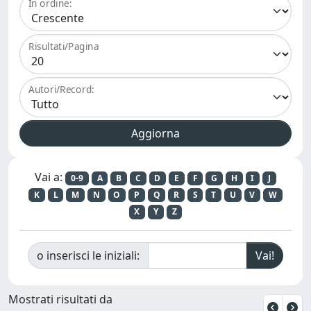
In ordine:
Risultati/Pagina
Autori/Record:
Vai a:
0-9
A
B
C
D
E
F
G
H
I
J
K
L
M
N
O
P
Q
R
S
T
U
V
W
X
Y
Z
o inserisci le iniziali:
Mostrati risultati da