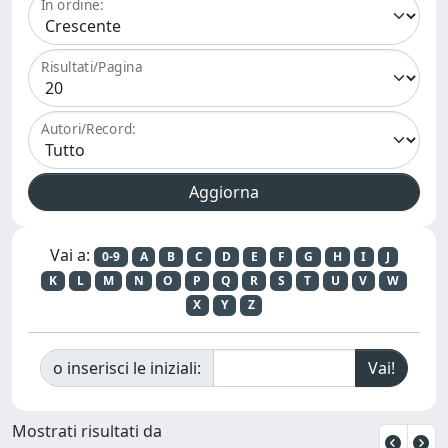
In ordine:
Risultati/Pagina
Autori/Record:
Vai a:
0-9
A
B
C
D
E
F
G
H
I
J
K
L
M
N
O
P
Q
R
S
T
U
V
W
X
Y
Z
o inserisci le iniziali:
Mostrati risultati da