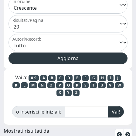
In ordine:
Risultati/Pagina
Autori/Record:
Vai a:
0-9
A
B
C
D
E
F
G
H
I
J
K
L
M
N
O
P
Q
R
S
T
U
V
W
X
Y
Z
o inserisci le iniziali:
Mostrati risultati da