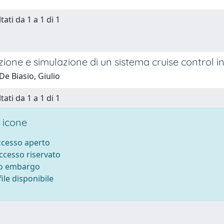
tati da 1 a 1 di 1
ione e simulazione di un sistema cruise control 
e Biasio, Giulio
tati da 1 a 1 di 1
 icone
accesso aperto
accesso riservato
to embargo
ile disponibile