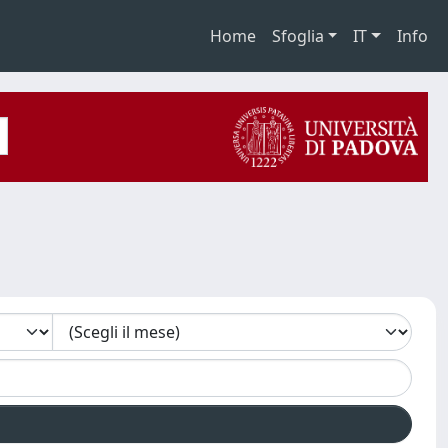
Home
Sfoglia
IT
Info