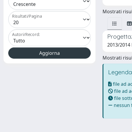
Mostrati risul
Risultati/Pagina
Autori/Record:
Progettaz
2013/2014 D
Mostrati risul
Legenda
file ad 
file ad 
file sot
nessun f