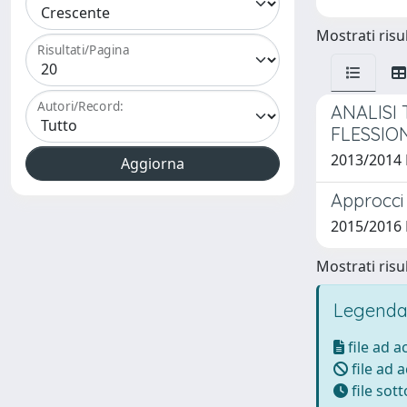
Mostrati risul
Risultati/Pagina
Autori/Record:
ANALISI
FLESSIO
2013/2014
Approcci 
2015/2016 
Mostrati risul
Legenda
file ad 
file ad 
file sot