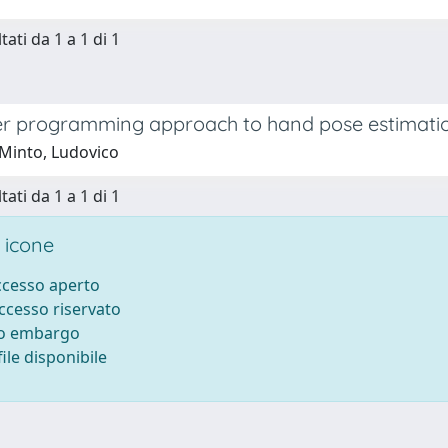
tati da 1 a 1 di 1
er programming approach to hand pose estimatio
Minto, Ludovico
tati da 1 a 1 di 1
 icone
accesso aperto
accesso riservato
to embargo
ile disponibile