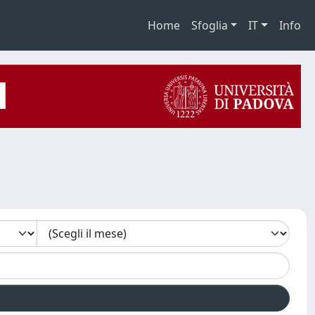
Home
Sfoglia
IT
Info