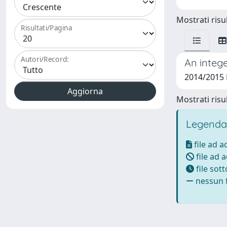
Mostrati risul
Risultati/Pagina
Autori/Record:
An integ
2014/2015 
Mostrati risul
Legenda
file ad 
file ad 
file sot
nessun f