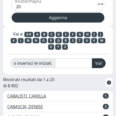
Risultati/Pagina
Vai a:
0-9
A
B
C
D
E
F
G
H
I
J
K
L
M
N
O
P
Q
R
S
T
U
V
W
X
Y
Z
o inserisci le iniziali:
Mostrati risultati da 1 a 20
di 8.902
CABALISTI, CAMILLA
1
CABASCIA, DENISE
2