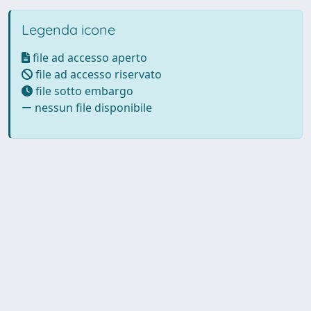
Legenda icone
file ad accesso aperto
file ad accesso riservato
file sotto embargo
nessun file disponibile
Powered by UNITESI
-
Info
Sistema
-
Licenza
-
Utilizzo dei
Copyright © 2026