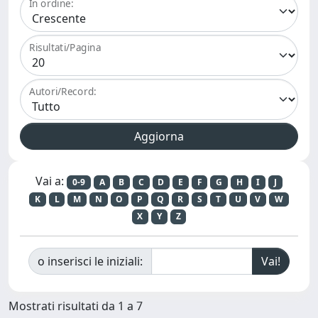
In ordine:
Risultati/Pagina
Autori/Record:
Vai a:
0-9
A
B
C
D
E
F
G
H
I
J
K
L
M
N
O
P
Q
R
S
T
U
V
W
X
Y
Z
o inserisci le iniziali:
Mostrati risultati da 1 a 7