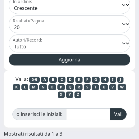
In ordine:
Risultati/Pagina
Autori/Record:
Vai a:
0-9
A
B
C
D
E
F
G
H
I
J
K
L
M
N
O
P
Q
R
S
T
U
V
W
X
Y
Z
o inserisci le iniziali:
Mostrati risultati da 1 a 3