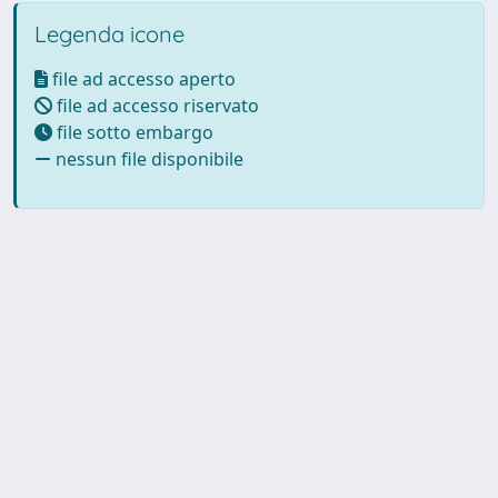
Legenda icone
file ad accesso aperto
file ad accesso riservato
file sotto embargo
nessun file disponibile
Powered by UNITESI
-
Info
Sistema
-
Licenza
-
Utilizzo dei
Copyright © 2026