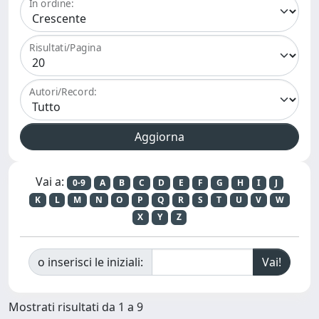
In ordine:
Risultati/Pagina
Autori/Record:
Vai a:
0-9
A
B
C
D
E
F
G
H
I
J
K
L
M
N
O
P
Q
R
S
T
U
V
W
X
Y
Z
o inserisci le iniziali:
Mostrati risultati da 1 a 9