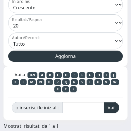
In ordine:
Risultati/Pagina
Autori/Record:
Vai a:
0-9
A
B
C
D
E
F
G
H
I
J
K
L
M
N
O
P
Q
R
S
T
U
V
W
X
Y
Z
o inserisci le iniziali:
Mostrati risultati da 1 a 1