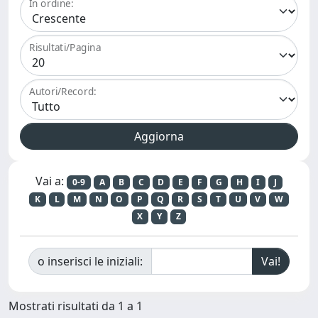
In ordine:
Risultati/Pagina
Autori/Record:
Vai a:
0-9
A
B
C
D
E
F
G
H
I
J
K
L
M
N
O
P
Q
R
S
T
U
V
W
X
Y
Z
o inserisci le iniziali:
Mostrati risultati da 1 a 1