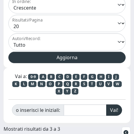
In ordine:
Risultati/Pagina
Autori/Record:
Vai a:
0-9
A
B
C
D
E
F
G
H
I
J
K
L
M
N
O
P
Q
R
S
T
U
V
W
X
Y
Z
o inserisci le iniziali:
Mostrati risultati da 3 a 3