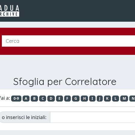
Sfoglia per Correlatore
ai a:
0-9
A
B
C
D
E
F
G
H
I
J
K
L
M
N
o inserisci le iniziali: