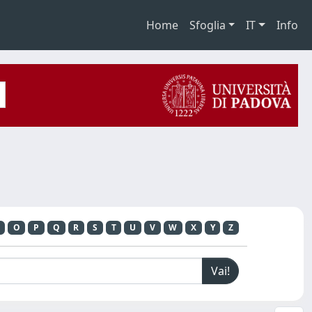
Home
Sfoglia
IT
Info
O
P
Q
R
S
T
U
V
W
X
Y
Z