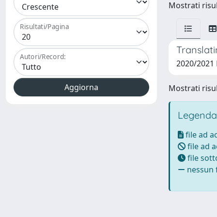
Mostrati risul
Risultati/Pagina
Translati
Autori/Record:
2020/2021 
Mostrati risul
Legenda
file ad 
file ad 
file sot
nessun f