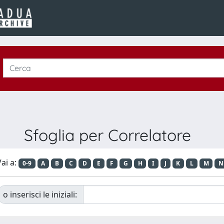
Sfoglia per Correlatore
ai a:
0-9
A
B
C
D
E
F
G
H
I
J
K
L
M
N
o inserisci le iniziali: