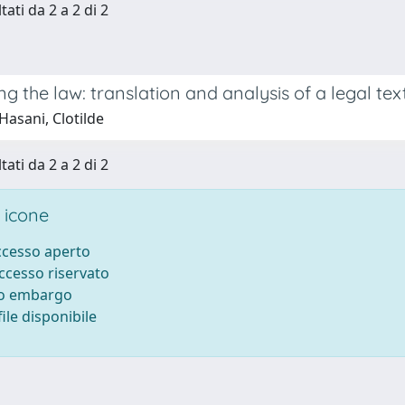
tati da 2 a 2 di 2
ng the law: translation and analysis of a legal tex
Hasani, Clotilde
tati da 2 a 2 di 2
 icone
accesso aperto
accesso riservato
to embargo
ile disponibile