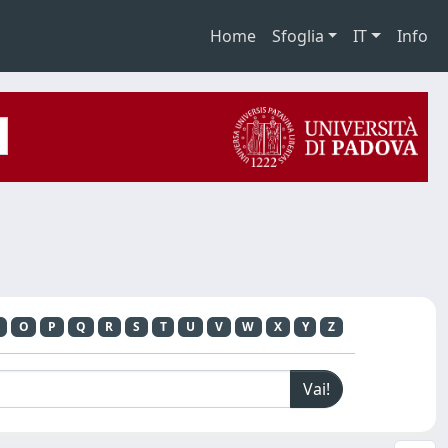
Home
Sfoglia
IT
Info
O
P
Q
R
S
T
U
V
W
X
Y
Z