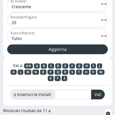
In ordine:
Risultati/Pagina
Autori/Record:
Vai a:
0-9
A
B
C
D
E
F
G
H
I
J
K
L
M
N
O
P
Q
R
S
T
U
V
W
X
Y
Z
o inserisci le iniziali:
Mostrati risultati da 11 a