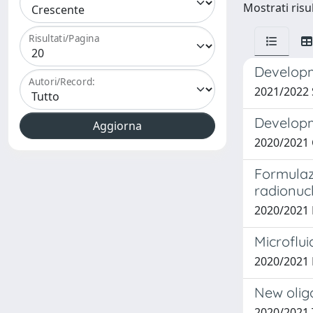
Mostrati risul
Risultati/Pagina
Developme
Autori/Record:
2021/2022
Developme
2020/2021
Formulazi
radionuc
2020/202
Microflu
2020/202
New oligo
2020/2021