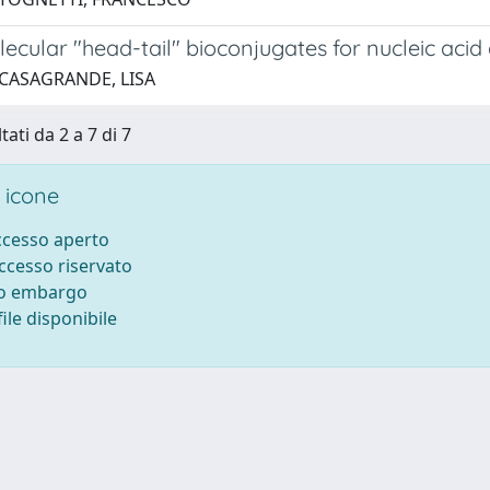
cular "head-tail" bioconjugates for nucleic acid 
 CASAGRANDE, LISA
tati da 2 a 7 di 7
 icone
accesso aperto
accesso riservato
to embargo
ile disponibile