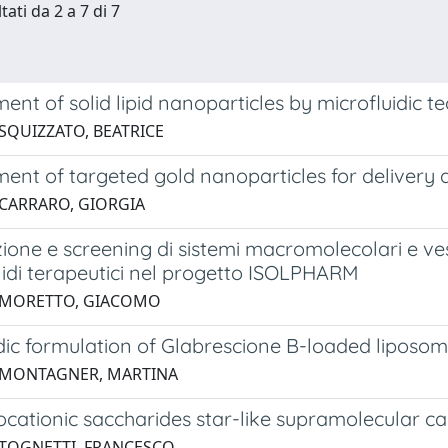
tati da 2 a 7 di 7
nt of solid lipid nanoparticles by microfluidic te
 SQUIZZATO, BEATRICE
nt of targeted gold nanoparticles for delivery a
 CARRARO, GIORGIA
one e screening di sistemi macromolecolari e vesc
lidi terapeutici nel progetto ISOLPHARM
1 MORETTO, GIACOMO
idic formulation of Glabrescione B-loaded lipos
1 MONTAGNER, MARTINA
cationic saccharides star-like supramolecular car
 TOGNETTI, FRANCESCO