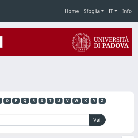
Home
Sfoglia
IT
Info
O
P
Q
R
S
T
U
V
W
X
Y
Z