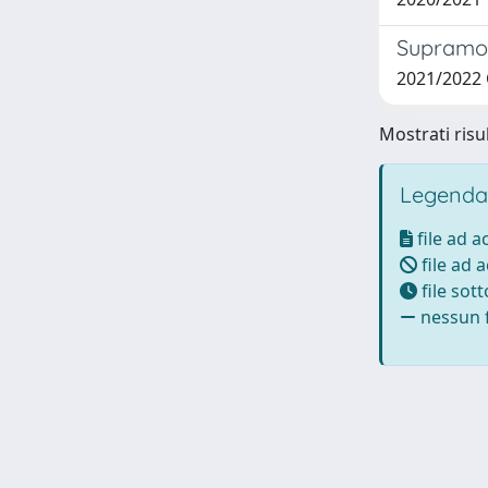
Supramole
2021/2022
Mostrati risul
Legenda
file ad 
file ad 
file sot
nessun f