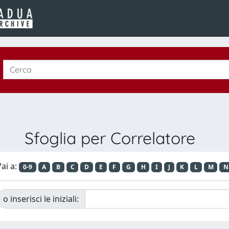
Sfoglia per Correlatore
ai a:
0-9
A
B
C
D
E
F
G
H
I
J
K
L
M
N
o inserisci le iniziali: