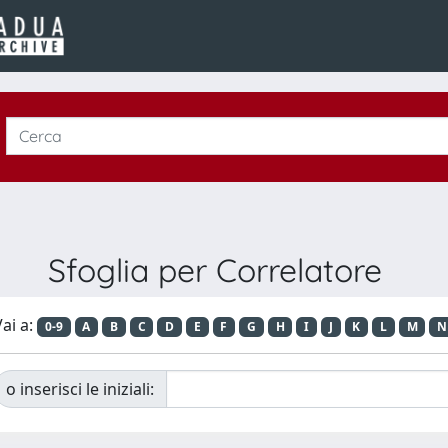
Sfoglia per Correlatore
ai a:
0-9
A
B
C
D
E
F
G
H
I
J
K
L
M
N
o inserisci le iniziali: