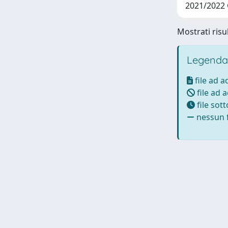
2021/2022
Mostrati risul
Legenda
file ad 
file ad 
file sot
nessun f
Powered by UNITESI
-
Info Sistema
-
Licenza
-
Ut