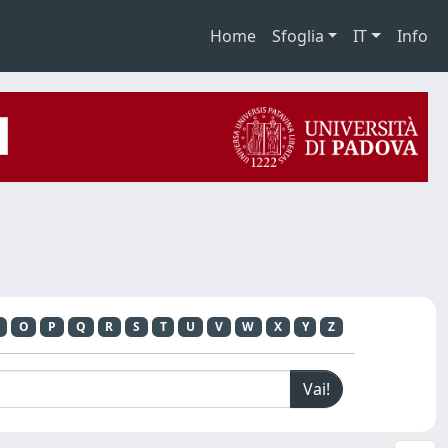
Home
Sfoglia
IT
Info
O
P
Q
R
S
T
U
V
W
X
Y
Z