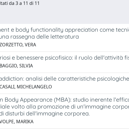
tati da 3 a 11 di 11
nt e body functionality appreciation come tec
 una rassegna delle letteratura
 ZORZETTO, VERA
osi e benessere psicofisico: il ruolo dell'attività fi
BAGGIO, SILVIA
addiction: analisi delle caratteristiche psicologic
 CASALI, MICHELANGELO
 Body Appearance (MBA): studio inerente l'effica
ale volto alla promozione di un'immagine corpore
di disturbi dell'immagine corporea.
 VOLPE, MARIKA