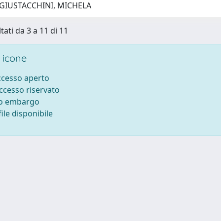
 GIUSTACCHINI, MICHELA
tati da 3 a 11 di 11
 icone
accesso aperto
accesso riservato
to embargo
ile disponibile
ilizzo dei cookie
-
Area riservata