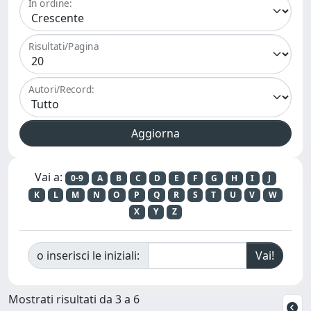
In ordine:
Risultati/Pagina
Autori/Record:
Vai a:
0-9
A
B
C
D
E
F
G
H
I
J
K
L
M
N
O
P
Q
R
S
T
U
V
W
X
Y
Z
o inserisci le iniziali:
Mostrati risultati da 3 a 6