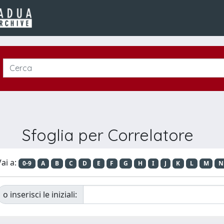
Sfoglia per Correlatore
ai a:
0-9
A
B
C
D
E
F
G
H
I
J
K
L
M
N
o inserisci le iniziali: