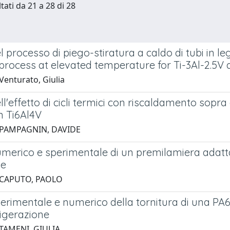
tati da 21 a 28 di 28
l processo di piego-stiratura a caldo di tubi in leg
process at elevated temperature for Ti-3Al-2.5V 
Venturato, Giulia
ll'effetto di cicli termici con riscaldamento sop
n Ti6Al4V
 PAMPAGNIN, DAVIDE
umerico e sperimentale di un premilamiera adatta
he
 CAPUTO, PAOLO
erimentale e numerico della tornitura di una PA66
rigerazione
TAMENI, GIULIA