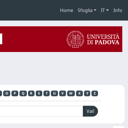
Home
Sfoglia
IT
Info
O
P
Q
R
S
T
U
V
W
X
Y
Z