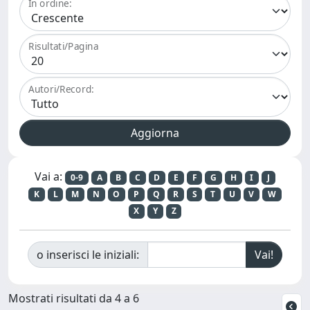
In ordine:
Risultati/Pagina
Autori/Record:
Vai a:
0-9
A
B
C
D
E
F
G
H
I
J
K
L
M
N
O
P
Q
R
S
T
U
V
W
X
Y
Z
o inserisci le iniziali:
Mostrati risultati da 4 a 6