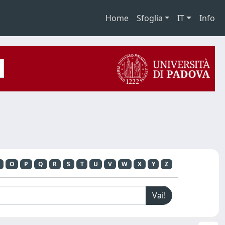
Home
Sfoglia
IT
Info
O
P
Q
R
S
T
U
V
W
X
Y
Z