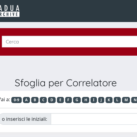
Sfoglia per Correlatore
ai a:
0-9
A
B
C
D
E
F
G
H
I
J
K
L
M
N
o inserisci le iniziali: