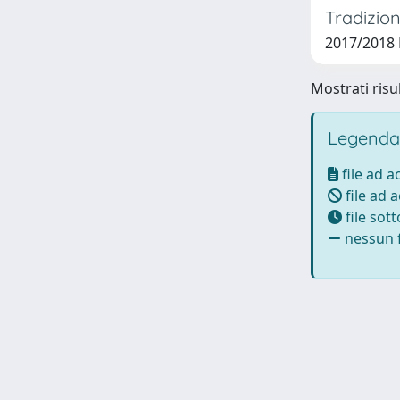
Tradizion
2017/2018 
Mostrati risul
Legenda
file ad 
file ad 
file sot
nessun f