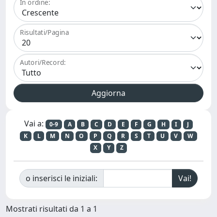
In ordine:
Risultati/Pagina
Autori/Record:
Vai a:
0-9
A
B
C
D
E
F
G
H
I
J
K
L
M
N
O
P
Q
R
S
T
U
V
W
X
Y
Z
o inserisci le iniziali:
Mostrati risultati da 1 a 1