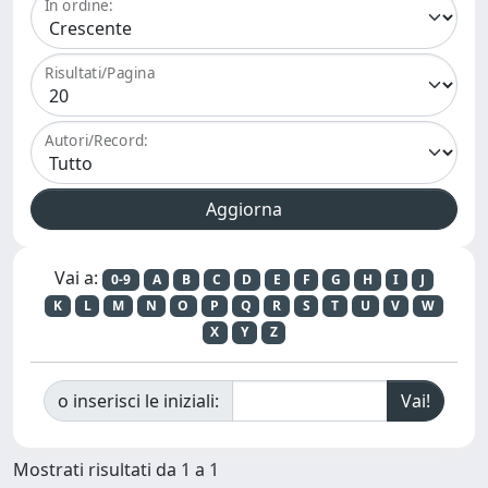
In ordine:
Risultati/Pagina
Autori/Record:
Vai a:
0-9
A
B
C
D
E
F
G
H
I
J
K
L
M
N
O
P
Q
R
S
T
U
V
W
X
Y
Z
o inserisci le iniziali:
Mostrati risultati da 1 a 1