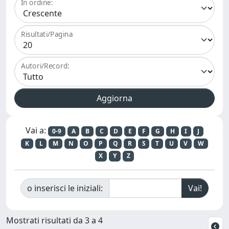
In ordine:
Risultati/Pagina
Autori/Record:
Vai a:
0-9
A
B
C
D
E
F
G
H
I
J
K
L
M
N
O
P
Q
R
S
T
U
V
W
X
Y
Z
o inserisci le iniziali:
Mostrati risultati da 3 a 4