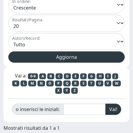
In ordine:
Risultati/Pagina
Autori/Record:
Vai a:
0-9
A
B
C
D
E
F
G
H
I
J
K
L
M
N
O
P
Q
R
S
T
U
V
W
X
Y
Z
o inserisci le iniziali:
Mostrati risultati da 1 a 1