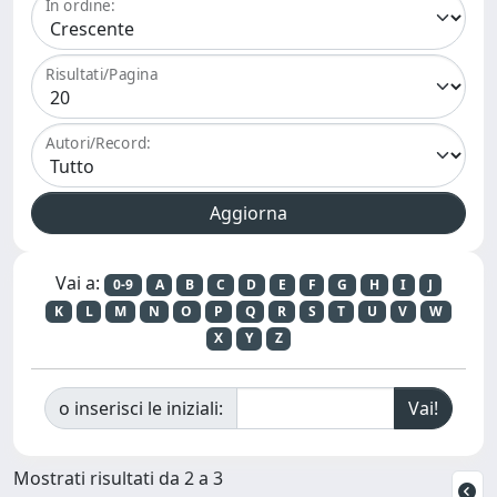
In ordine:
Risultati/Pagina
Autori/Record:
Vai a:
0-9
A
B
C
D
E
F
G
H
I
J
K
L
M
N
O
P
Q
R
S
T
U
V
W
X
Y
Z
o inserisci le iniziali:
Mostrati risultati da 2 a 3