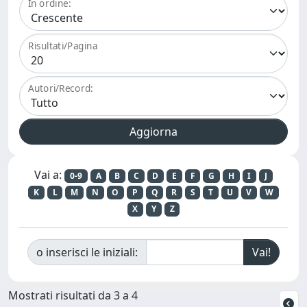
In ordine:
Risultati/Pagina
Autori/Record:
Vai a:
0-9
A
B
C
D
E
F
G
H
I
J
K
L
M
N
O
P
Q
R
S
T
U
V
W
X
Y
Z
o inserisci le iniziali:
Mostrati risultati da 3 a 4