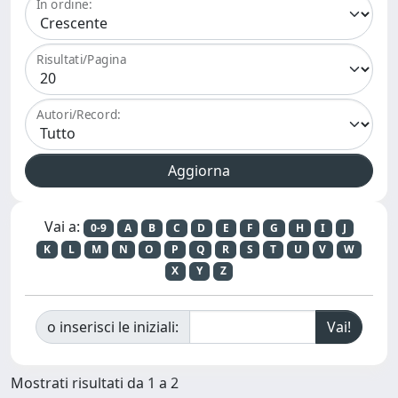
In ordine:
Risultati/Pagina
Autori/Record:
Vai a:
0-9
A
B
C
D
E
F
G
H
I
J
K
L
M
N
O
P
Q
R
S
T
U
V
W
X
Y
Z
o inserisci le iniziali:
Mostrati risultati da 1 a 2