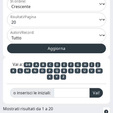
In ordine:
Risultati/Pagina
Autori/Record:
Vai a:
0-9
A
B
C
D
E
F
G
H
I
J
K
L
M
N
O
P
Q
R
S
T
U
V
W
X
Y
Z
o inserisci le iniziali:
Mostrati risultati da 1 a 20