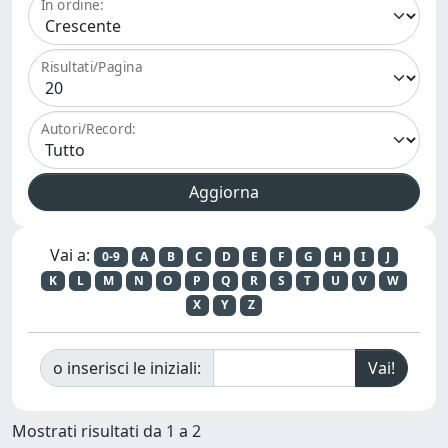
In ordine:
Risultati/Pagina
Autori/Record:
Vai a:
0-9
A
B
C
D
E
F
G
H
I
J
K
L
M
N
O
P
Q
R
S
T
U
V
W
X
Y
Z
o inserisci le iniziali:
Mostrati risultati da 1 a 2