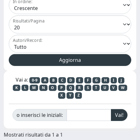
In ordine:
Risultati/Pagina
Autori/Record:
Vai a:
0-9
A
B
C
D
E
F
G
H
I
J
K
L
M
N
O
P
Q
R
S
T
U
V
W
X
Y
Z
o inserisci le iniziali:
Mostrati risultati da 1 a 1