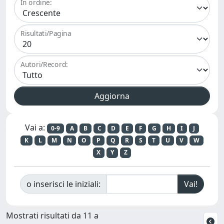
In ordine:
Risultati/Pagina
Autori/Record:
Vai a:
0-9
A
B
C
D
E
F
G
H
I
J
K
L
M
N
O
P
Q
R
S
T
U
V
W
X
Y
Z
o inserisci le iniziali:
Mostrati risultati da 11 a