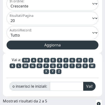
In ordine:
Risultati/Pagina
Autori/Record:
Vai a:
0-9
A
B
C
D
E
F
G
H
I
J
K
L
M
N
O
P
Q
R
S
T
U
V
W
X
Y
Z
o inserisci le iniziali:
Mostrati risultati da 2 a 5