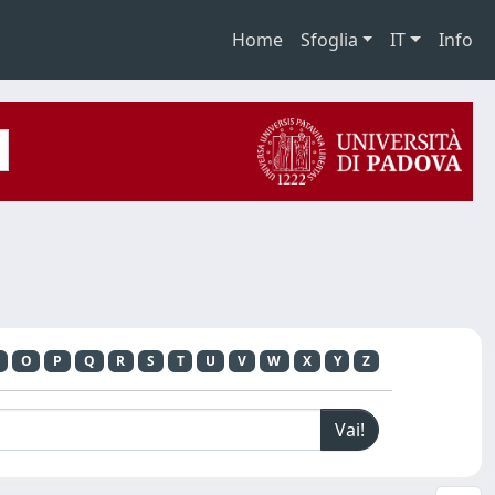
Home
Sfoglia
IT
Info
O
P
Q
R
S
T
U
V
W
X
Y
Z