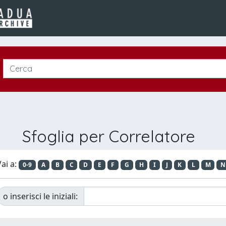
Sfoglia per Correlatore
ai a:
0-9
A
B
C
D
E
F
G
H
I
J
K
L
M
N
o inserisci le iniziali: