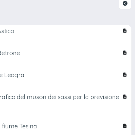
Astico
 Retrone
te Leogra
afico del muson dei sassi per la previsione
l fiume Tesina