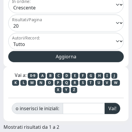
In ordine:
Risultati/Pagina
Autori/Record:
Vai a:
0-9
A
B
C
D
E
F
G
H
I
J
K
L
M
N
O
P
Q
R
S
T
U
V
W
X
Y
Z
o inserisci le iniziali:
Mostrati risultati da 1 a 2