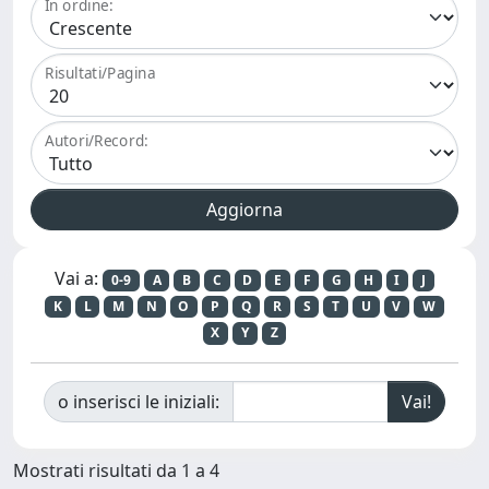
In ordine:
Risultati/Pagina
Autori/Record:
Vai a:
0-9
A
B
C
D
E
F
G
H
I
J
K
L
M
N
O
P
Q
R
S
T
U
V
W
X
Y
Z
o inserisci le iniziali:
Mostrati risultati da 1 a 4