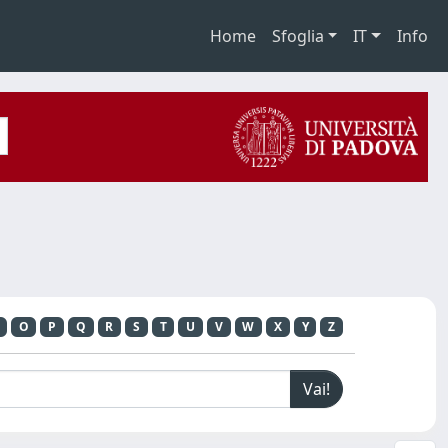
Home
Sfoglia
IT
Info
O
P
Q
R
S
T
U
V
W
X
Y
Z