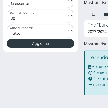
Mostrati risul
Risultati/Pagina
The “Eur
Autori/Record:
2023/2024
Mostrati risul
Legenda
file ad 
file ad 
file sot
nessun f