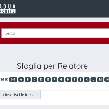
Sfoglia per Relatore
ai a:
0-9
A
B
C
D
E
F
G
H
I
J
K
L
M
N
o inserisci le iniziali: