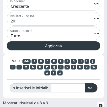
In ordine:
Risultati/Pagina
Autori/Record:
Vai a:
0-9
A
B
C
D
E
F
G
H
I
J
K
L
M
N
O
P
Q
R
S
T
U
V
W
X
Y
Z
o inserisci le iniziali:
Mostrati risultati da 8 a 9