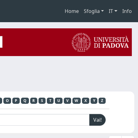
Home
Sfoglia
IT
Info
O
P
Q
R
S
T
U
V
W
X
Y
Z