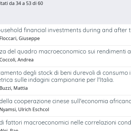
tati da 34 a 53 di 60
ousehold financial investments during and after 
Floccari, Giuseppe
enza del quadro macroeconomico sui rendimenti az
Coccoli, Andrea
amento degli stock di beni durevoli di consumo in
ica sulle indagini campionarie per l'Italia.
Buzzi, Mattia
 della cooperazione cinese sull'economia african
Nyamsi, Ulrich Eschcol
 di fattori macroeconomici nelle correlazioni condiz
Wei, Ran