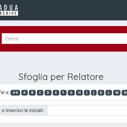
Sfoglia per Relatore
ai a:
0-9
A
B
C
D
E
F
G
H
I
J
K
L
M
N
o inserisci le iniziali: