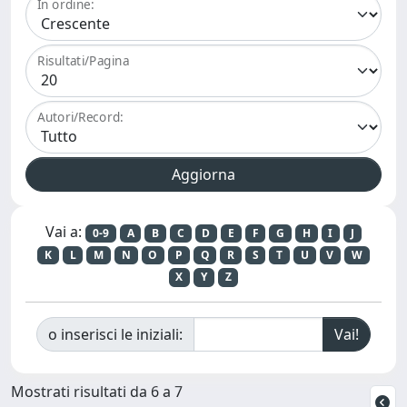
In ordine:
Risultati/Pagina
Autori/Record:
Vai a:
0-9
A
B
C
D
E
F
G
H
I
J
K
L
M
N
O
P
Q
R
S
T
U
V
W
X
Y
Z
o inserisci le iniziali:
Mostrati risultati da 6 a 7