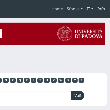
Home
Sfoglia
IT
Info
O
P
Q
R
S
T
U
V
W
X
Y
Z