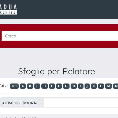
Sfoglia per Relatore
ai a:
0-9
A
B
C
D
E
F
G
H
I
J
K
L
M
N
o inserisci le iniziali: