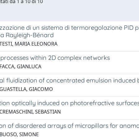
tati da 1 a 10 di 10
zzazione di un sistema di termoregolazione PID per
va Rayleigh-Bénard
 TESTI, MARIA ELEONORA
n processes within 2D complex networks
 FACCA, GIANLUCA
nal fluidization of concentrated emulsion induce
 GUASTELLA, GIACOMO
ion optically induced on photorefractive surface
 CREMASCHINI, SEBASTIAN
on of disordered arrays of micropillars for anomal
 BUOSO, SIMONE