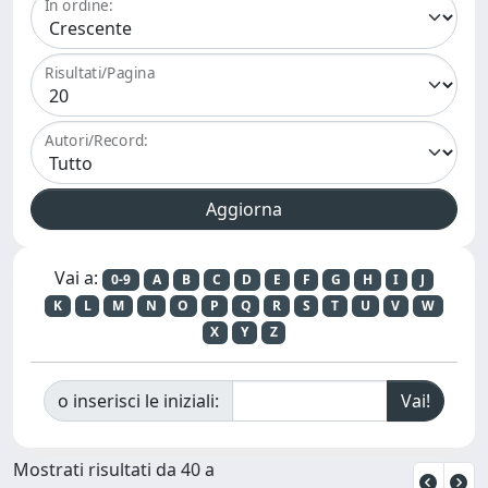
In ordine:
Risultati/Pagina
Autori/Record:
Vai a:
0-9
A
B
C
D
E
F
G
H
I
J
K
L
M
N
O
P
Q
R
S
T
U
V
W
X
Y
Z
o inserisci le iniziali:
Mostrati risultati da 40 a