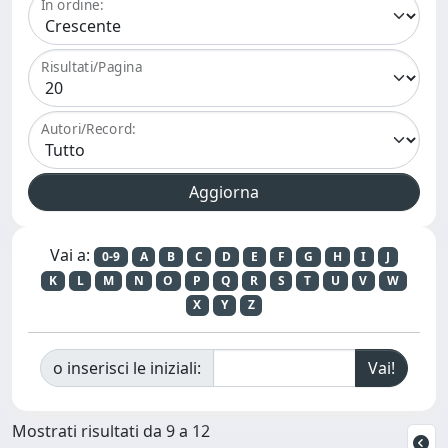
In ordine:
Risultati/Pagina
Autori/Record:
Vai a:
0-9
A
B
C
D
E
F
G
H
I
J
K
L
M
N
O
P
Q
R
S
T
U
V
W
X
Y
Z
o inserisci le iniziali:
Mostrati risultati da 9 a 12