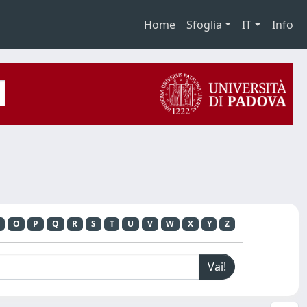
Home
Sfoglia
IT
Info
O
P
Q
R
S
T
U
V
W
X
Y
Z