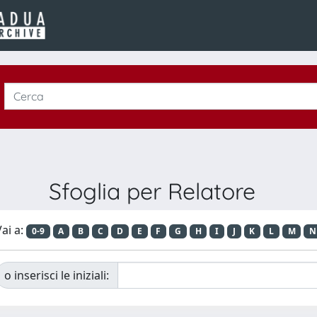
Sfoglia per Relatore
ai a:
0-9
A
B
C
D
E
F
G
H
I
J
K
L
M
N
o inserisci le iniziali: