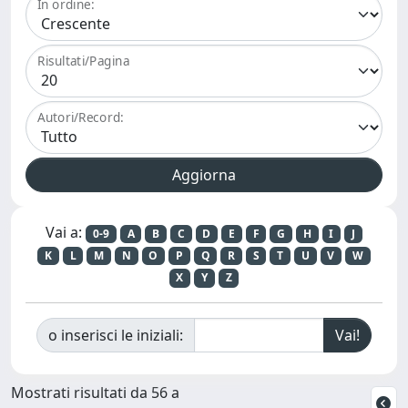
In ordine:
Risultati/Pagina
Autori/Record:
Vai a:
0-9
A
B
C
D
E
F
G
H
I
J
K
L
M
N
O
P
Q
R
S
T
U
V
W
X
Y
Z
o inserisci le iniziali:
Mostrati risultati da 56 a