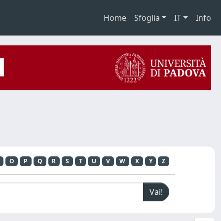
Home
Sfoglia
IT
Info
O
P
Q
R
S
T
U
V
W
X
Y
Z