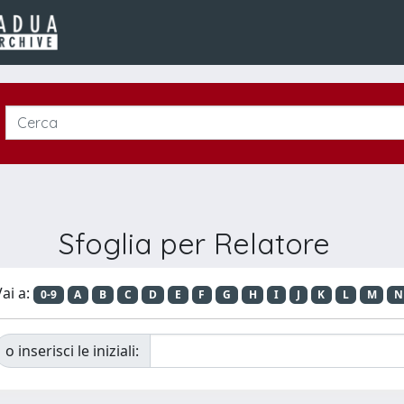
Sfoglia per Relatore
ai a:
0-9
A
B
C
D
E
F
G
H
I
J
K
L
M
N
o inserisci le iniziali: