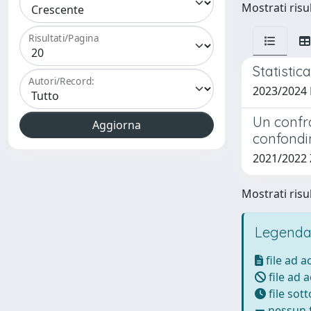
Mostrati risul
Risultati/Pagina
Statisti
Autori/Record:
2023/2024
Un confro
confondi
2021/2022
Mostrati risul
Legenda
file ad 
file ad 
file sot
nessun f