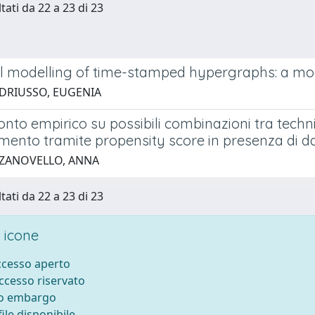
tati da 22 a 23 di 23
cal modelling of time-stamped hypergraphs: a m
 DRIUSSO, EUGENIA
nto empirico su possibili combinazioni tra techn
mento tramite propensity score in presenza di d
 ZANOVELLO, ANNA
tati da 22 a 23 di 23
 icone
accesso aperto
accesso riservato
to embargo
ile disponibile