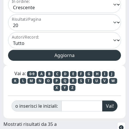
In ordine:
Risultati/Pagina
Autori/Record:
Vai a:
0-9
A
B
C
D
E
F
G
H
I
J
K
L
M
N
O
P
Q
R
S
T
U
V
W
X
Y
Z
o inserisci le iniziali:
Mostrati risultati da 35 a