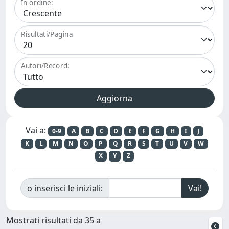
In ordine:
Risultati/Pagina
Autori/Record:
Vai a:
0-9
A
B
C
D
E
F
G
H
I
J
K
L
M
N
O
P
Q
R
S
T
U
V
W
X
Y
Z
o inserisci le iniziali:
Mostrati risultati da 35 a