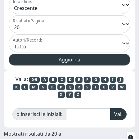
In ordine:
Risultati/Pagina
Autori/Record:
Vai a:
0-9
A
B
C
D
E
F
G
H
I
J
K
L
M
N
O
P
Q
R
S
T
U
V
W
X
Y
Z
o inserisci le iniziali:
Mostrati risultati da 20 a